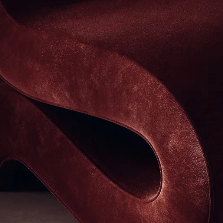
БАЛКОН — это команда, которая проектирует
и реализует интерьеры для жизни и бизнеса, беря
на себя весь путь и ответственность за результат.
+
12
Лет
Мы проектируем и реализуем частные и коммерческие
интерьеры, доводя каждый проект до полностью завершенного
результата.
+
35
Наград
Проекты БАЛКОН отмечены профессиональными
премиями, подтверждающими уровень и качество нашей
работы.
+
125
Публикаций
Проекты БАЛКОН опубликованы в ведущих
мировых интерьерных изданиях.