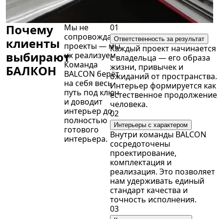
Почему
Мы не
01
сопровождаем
клиенты
Ответственность за результат
проекты — мы
Каждый проект начинается
выбирают
их реализуем.
с владельца — его образа
Команда
жизни, привычек и
БАЛКОН
BALCON берёт
ожиданий от пространства.
на себя весь
Интерьер формируется как
путь под ключ
естественное продолжение
и доводит
человека.
интерьер до
02
полностью
Интерьеры с характером
готового
Внутри команды BALCON
интерьера.
сосредоточены
проектирование,
комплектация и
реализация. Это позволяет
нам удерживать единый
стандарт качества и
точность исполнения.
03