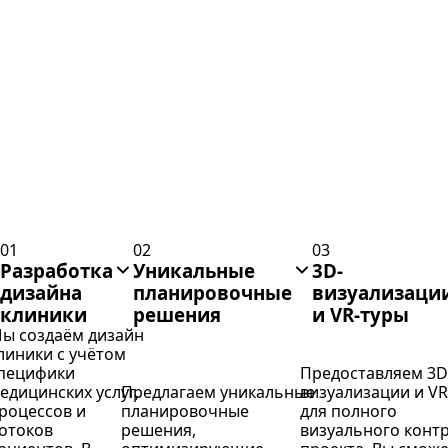
01
02
03
Разработка
Уникальные
3D-
дизайна
планировочные
визуализаци
клиники
решения
и VR-туры
ы создаём дизайн
линики с учётом
пецифики
Предоставляем 3D
едицинских услуг,
Предлагаем уникальные
визуализации и VR
роцессов и
планировочные
для полного
отоков
решения,
визуального конт