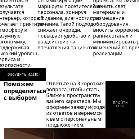
ациентов. В
оптимизирующие
проекта. Вы смож
езультате
маршруты посетителей и
оценить свет,
олучается
персонала, зонируя
материалы и
нтерьер, который
ожидание, диагностику и
размещение
очетает приятную
лечение. Такой подход
оборудования,
тмосферу и
снижает очереди,
вносить корректи
азумную
повышает удобство и
ранних этапах и
ргономику,
воздействие на
минимизировать 
оддерживая
впечатления пациентов.
изменений во вре
ысокий уровень
реализации.
ервиса и
езопасности.
ОБСУДИТЬ ИДЕЮ
Поможем
Ответьте на 3 коротких
вопроса, чтобы стать
определиться
ближе к пространству
с выбором
вашего характера. Мы
ПРОЙТИ
оформим заявку исходя
ТЕСТ
из ответов и вернемся
к вам с персональным
предложением.