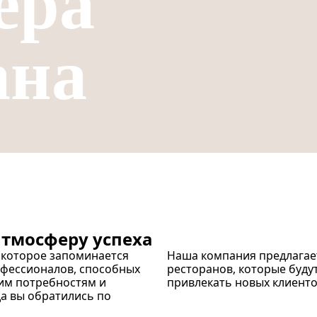
ера
ана
тмосферу успеха
, которое запоминается
Наша компания предлагает
фессионалов, способных
ресторанов, которые буд
шим потребностям и
привлекать новых клиенто
а вы обратились по