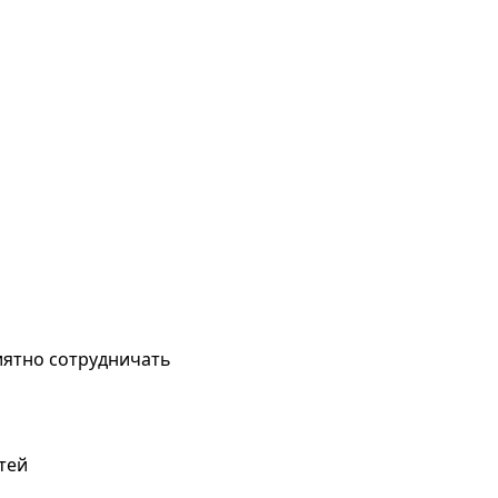
иятно сотрудничать
тей