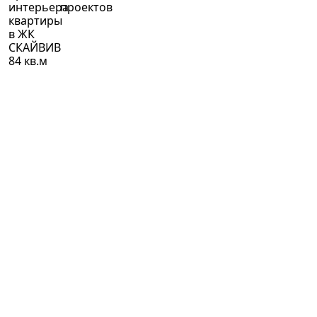
интерьера
проектов
квартиры
в ЖК
СКАЙВИВ
84 кв.м