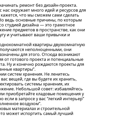
ачинать ремонт без дизайн-проекта.
 нас окружает много идей и ресурсов для
 кажется, что мы сможем сами сделать
. Но ведь основные причины, по которым
со студией дизайна — это грамотное
жение предметов в пространстве, как они
ругу и учитывают ваши привычки и
 однокомнатной квартиры двухкомнатную
ы получаются неполноценными, они
азначены для этого. Отсюда возникают
 от готового проекта и потенциальные
та. Ну и конечно рождаются проекты для
анные квартиры”.
ии систем хранения. Не ленитесь
 вас вещей, где вы будете их хранить,
ектировать системы хранения, их
ожение. Небольшой совет: избавляйтесь
ли приобретайте кладовые помещения у
 если в запросе у вас “легкий интерьер”
олненное воздухом”.
новых материалах и строительной
 это может испортить самый лучший