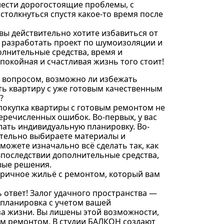
нести дорогостоящие проблемы, с
толкнуться спустя какое-то время после
.
вы действительно хотите избавиться от
 разработать проект по шумоизоляции и
олнительные средства, время и
покойная и счастливая жизнь того стоит!
сь вопросом, возможно ли избежать
ть квартиру с уже готовым качественным
?
покупка квартиры с готовым ремонтом не
речисленных ошибок. Во-первых, у вас
лать индивидуальную планировку. Во-
ятельно выбираете материалы и
можете изначально всё сделать так, как
 впоследствии дополнительные средства,
вые решения.
оричное жильё с ремонтом, который вам
ть ответ! Залог удачного пространства —
 планировка с учетом вашей
а жизни. Вы лишены этой возможности,
ым ремонтом. В студии БАЛКОН создают