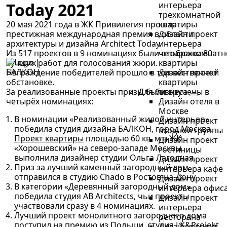
Today 2021
интерьера
трехкомнатной
20 мая 2021 года в ЖК Привилегия прошла
квартиры
престижная международная премия в области
Дизайн проект
архитектуры и дизайна Architect Today.
интерьера
Из 517 проектов в 9 номинациях были отобраны 80
четырехкомнатн
лучших работ для голосования жюри.
квартиры
Награждение победителей прошло в торжественной
Дизайн проект
обстановке.
квартиры
За реализованные проекты призы были вручены в
Для бизнеса
четырёх номинациях:
Дизайн отеля в
Москве
В номинации «Реализованный жилой интерьер»
Дизайн проект
победила студия дизайна БАЛКОН, город Москва.
входной группы
Проект квартиры
площадью 60 кв. м в ЖК
Дизайн проект
«Хорошевский» на северо-западе Москвы
гостиницы
выполнила дизайнер студии Ольга Лагодная.
Дизайн проект
Приз за лучший каменный загородный дом
интерьера кафе
отправился в студию Chado в Ростов-на-Дону.
Дизайн проект
В категории «Деревянный загородный дом»
интерьера офис
победила студия AB Architects, чьи проекты
Дизайн проект
участвовали сразу в 4 номинациях.
интерьера
Лучший проект монолитного загородного дома
ресторана
поступил на премию из Польши, студия LK&Projekt.
Дизайн проект