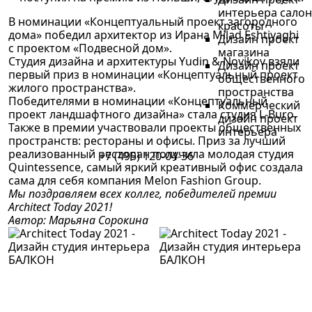
интерьера салон
В номинации «Концептуальный проект загородного
красоты
дома» победил архитектор из Ирана Milad Eshtiyaghi
Дизайн проект
с проектом «Подвесной дом».
магазина
Студия дизайна и архитектуры Yudin & Novikov взяли
Дизайн проект
первый приз в номинации «Концептуальный проект
общественного
жилого пространства».
пространства
Победителями в номинации «Концептуальный
Коммерческий
проект ландшафтного дизайна» стала студия L-Buro.
дизайн проект
Также в премии участвовали проекты общественных
интерьера
пространств: рестораны и офисы. Приз за лучший
реализованный ресторан получила молодая студия
+7 (495) 120-04-36
Quintessence, самый яркий креативный офис создала
сама для себя компания Melon Fashion Group.
Мы поздравляем всех коллег, победителей премии
Architect Today 2021!
Автор: Марьяна Сорокина