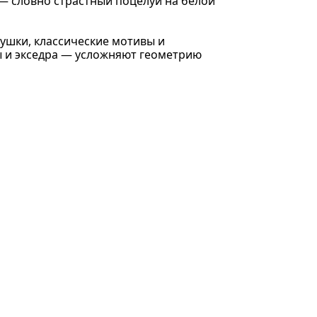
 — словно страстный поцелуй на белой
ушки, классические мотивы и
ы и экседра — усложняют геометрию