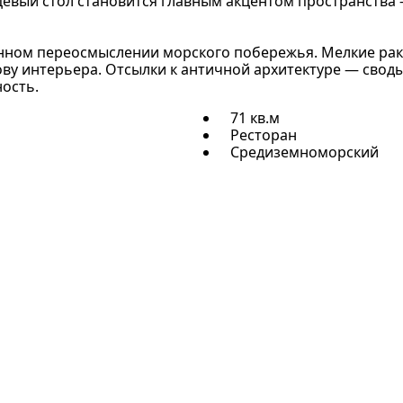
нцевый стол становится главным акцентом пространства
нном переосмыслении морского побережья. Мелкие рак
ву интерьера. Отсылки к античной архитектуре — свод
ость.
71 кв.м
Ресторан
Средиземноморский