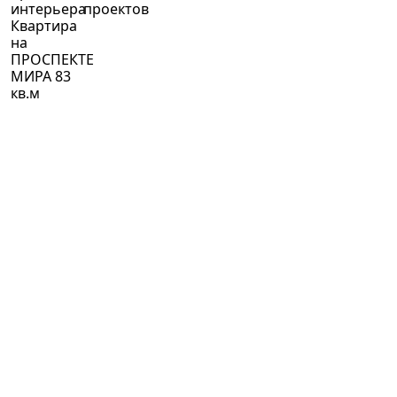
интерьера
проектов
Квартира
на
ПРОСПЕКТЕ
МИРА 83
кв.м