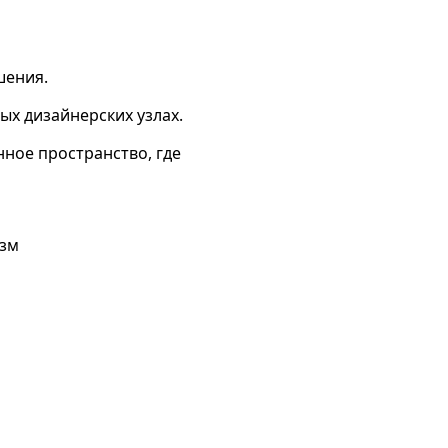
шения.
ых дизайнерских узлах.
нное пространство, где
зм