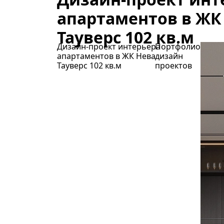
апартаментов в ЖК
Тауверс 102 кв.м
Дизайн-проект интерьера
Портфолио
апартаментов в ЖК Нева
дизайн
Тауверс 102 кв.м
проектов